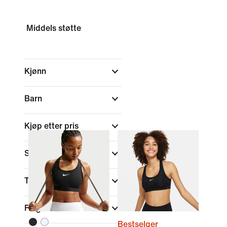
Middels støtte
Kjønn
Barn
Kjøp etter pris
Størrelse
Type skåler
Farge
Bestselger