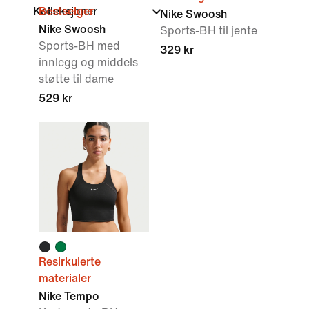
Kolleksjoner
Bestselger
Nike Swoosh
Nike Swoosh
Sports-BH til jente
Sports-BH med
329 kr
innlegg og middels
støtte til dame
529 kr
Resirkulerte
materialer
Nike Tempo