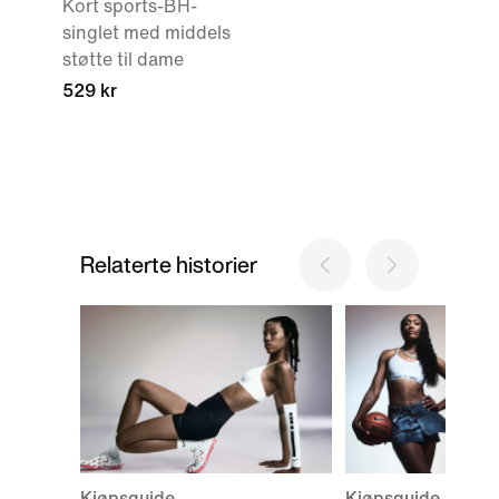
Kort sports-BH-
singlet med middels
støtte til dame
529 kr
Relaterte historier
Kjøpsguide
Kjøpsguide