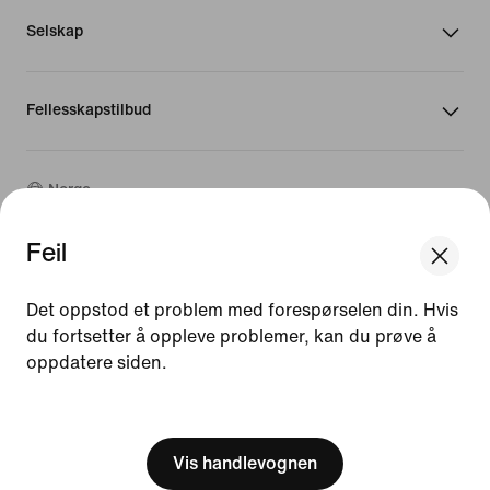
Selskap
Fellesskapstilbud
Norge
Feil
©
2026
Nike, Inc. Alle rettigheter forbeholdt
We think you are in United States.
Veiledninger
Update your location?
Det oppstod et problem med forespørselen din. Hvis
Bruksvilkår
du fortsetter å oppleve problemer, kan du prøve å
Salgsvilkår
oppdatere siden.
Bedriftsinformasjon
Norge
United States
Vilkår for personvern og informasjonskapsler
[ Code: D1B61E47 ]
Innstillinger for personvern og informasjonskapsler
Vis handlevognen