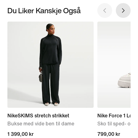
Du Liker Kanskje Også
NikeSKIMS stretch strikket
Nike Force 1 Low
Bukse med vide ben til dame
Sko til sped- og
1 399,00 kr
1 399,00 kr
799,00 kr
799,00 kr