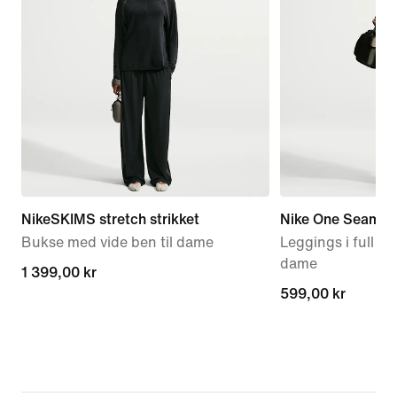
NikeSKIMS stretch strikket
Nike One Seamles
Bukse med vide ben til dame
Leggings i full le
dame
1 399,00 kr
1 399,00 kr
599,00 kr
599,00 kr