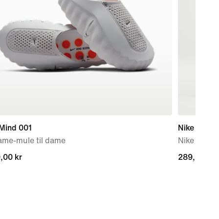
 Mind 001
Nike Acad
ame-mule til dame
Nike Dri-FIT
,00 kr
,00 kr
289,00 kr
289,00 kr