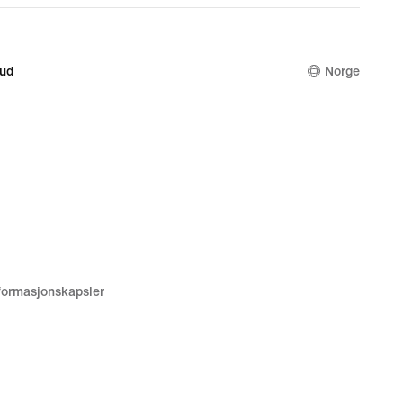
bud
Norge
nformasjonskapsler