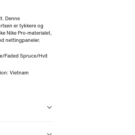
lt. Denne
rtsen er tykkere og
ske Nike Pro-materialet,
ed nettingpaneler.
te/Faded Spruce/Hvit
ion: Vietnam