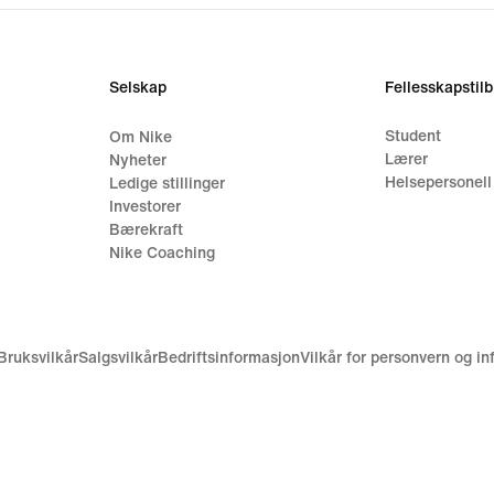
Selskap
Fellesskapstil
Student
Om Nike
Lærer
Nyheter
Helsepersonell
Ledige stillinger
Investorer
Bærekraft
Nike Coaching
Bruksvilkår
Salgsvilkår
Bedriftsinformasjon
Vilkår for personvern og i