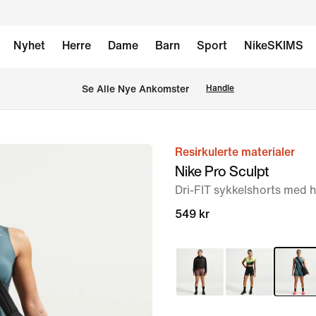
Nyhet
Herre
Dame
Barn
Sport
NikeSKIMS
Se Alle Nye Ankomster
Handle
Resirkulerte materialer
bilde
Nike Pro Sculpt
1
Dri-FIT sykkelshorts med hø
av
6
549 kr