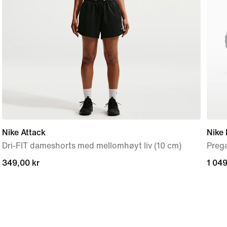
Nike Attack
Nike
Dri-FIT dameshorts med mellomhøyt liv (10 cm)
Preg
349,00 kr
349,00 kr
1 049
1 049