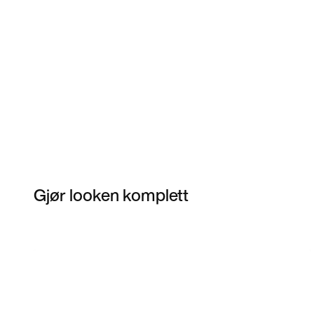
Gjør looken komplett
Item 3 of 3
Kjøp modellen