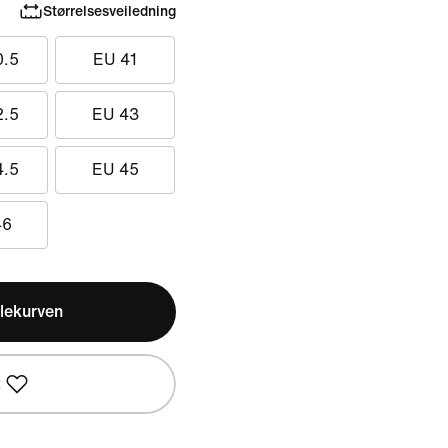
Størrelsesveiledning
0.5
EU 41
2.5
EU 43
4.5
EU 45
46
lekurven
t