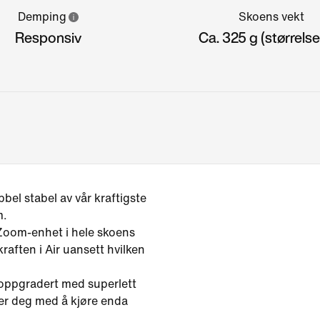
Demping
Skoens vekt
Responsiv
Ca. 325 g (størrels
bel stabel av vår kraftigste
m.
 Zoom-enhet i hele skoens
kraften i Air uansett hvilken
 oppgradert med superlett
er deg med å kjøre enda