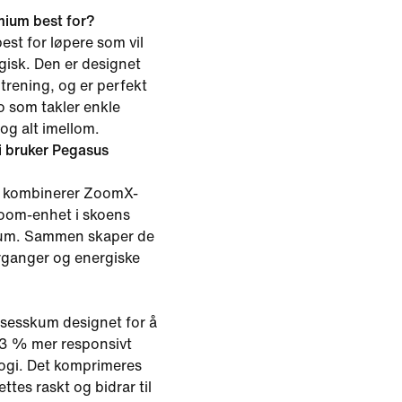
ium best for?
st for løpere som vil
gisk. Den er designet
 trening, og er perfekt
ko som takler enkle
og alt imellom.
i bruker Pegasus
g kombinerer ZoomX-
oom-enhet i skoens
kum. Sammen skaper de
rganger og energiske
sesskum designet for å
 13 % mer responsivt
logi. Det komprimeres
tes raskt og bidrar til