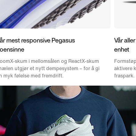
år mest responsive Pegasus
Vår alle
oensinne
enhet
oomX-skum i mellomsålen og ReactX-skum
Formstøpt
 hælen utgjør et nytt dempesystem – for å gi
aktivere k
n myk følelse med fremdrift.
fraspark.