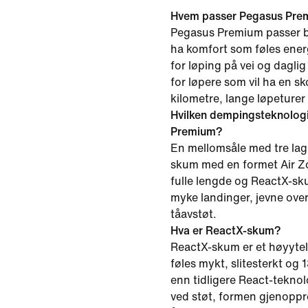
Hvem passer Pegasus Prem
Pegasus Premium passer be
ha komfort som føles ener
for løping på vei og daglig
for løpere som vil ha en s
kilometre, lange løpeturer 
Hvilken dempingsteknolog
Premium?
En mellomsåle med tre la
skum med en formet Air Z
fulle lengde og ReactX-s
myke landinger, jevne ove
tåavstøt.
Hva er ReactX-skum?
ReactX-skum er et høyytel
føles mykt, slitesterkt og
enn tidligere React-tekno
ved støt, formen gjenoppret