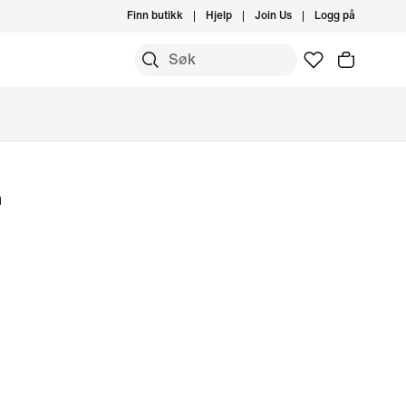
Finn butikk
Hjelp
Join Us
Logg på
m