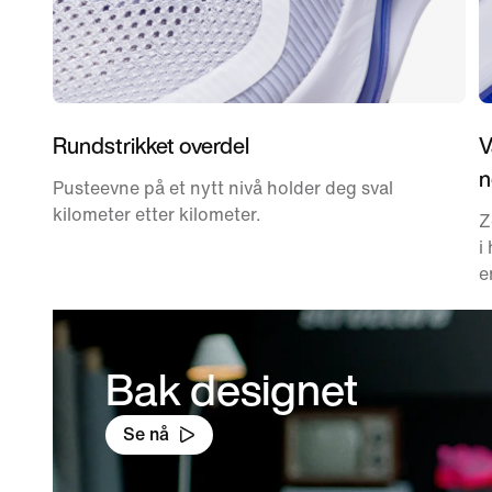
Rundstrikket overdel
V
n
Pusteevne på et nytt nivå holder deg sval
kilometer etter kilometer.
Z
i
e
Bak designet
Se nå