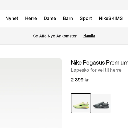
Nyhet
Herre
Dame
Barn
Sport
NikeSKIMS
Se Alle Nye Ankomster
Handle
Nike Pegasus Premiu
bilde
1
Løpesko for vei til herre
av
2 399 kr
9