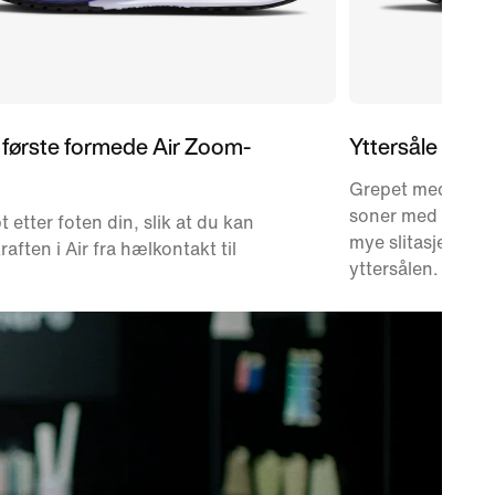
r første formede Air Zoom-
Yttersåle med 
Grepet med vaffe
soner med tilpas
 etter foten din, slik at du kan
mye slitasje for å 
raften i Air fra hælkontakt til
yttersålen.