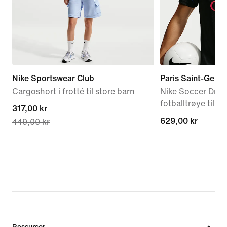
Nike Sportswear Club
Paris Saint-Germa
Cargoshort i frotté til store barn
Nike Soccer Dri-F
fotballtrøye til he
current
317,00 kr
629,00 kr
629,00 kr
449,00 kr
price
317,00 kr,
original
price
449,00 kr