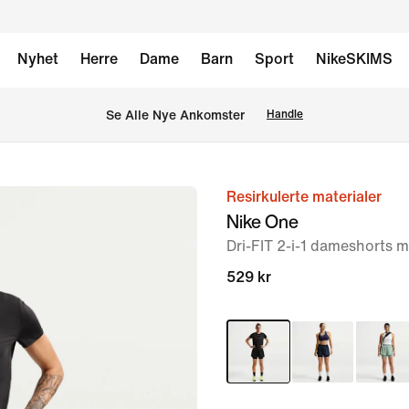
Nyhet
Herre
Dame
Barn
Sport
NikeSKIMS
Se Alle Nye Ankomster
Handle
Resirkulerte materialer
bilde
Nike One
1
Dri-FIT 2-i-1 dameshorts m
av
7
529 kr