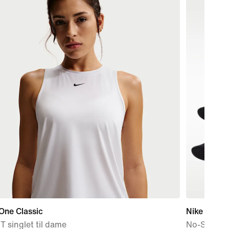
One Classic
Nike Every
IT singlet til dame
No-Show tr