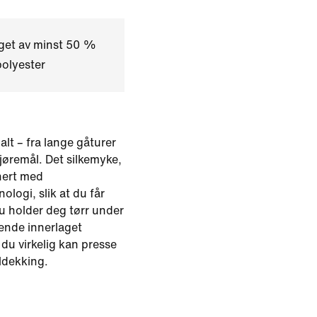
aget av minst 50 %
polyester
alt – fra lange gåturer
 gjøremål. Det silkemyke,
nert med
logi, slik at du får
u holder deg tørr under
tende innerlaget
t du virkelig kan presse
ldekking.