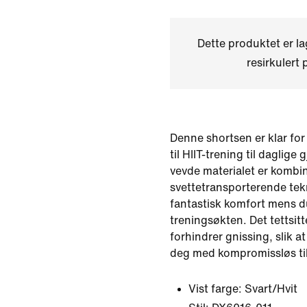
Dette produktet er l
resirkulert 
Denne shortsen er klar for 
til HIIT-trening til daglige
vevde materialet er kombi
svettetransporterende tekno
fantastisk komfort mens d
treningsøkten. Det tettsit
forhindrer gnissing, slik a
deg med kompromissløs ti
Vist farge:
Svart/Hvit