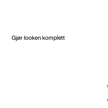
Gjør looken komplett
Item 3 of 12
Kjøp modellen