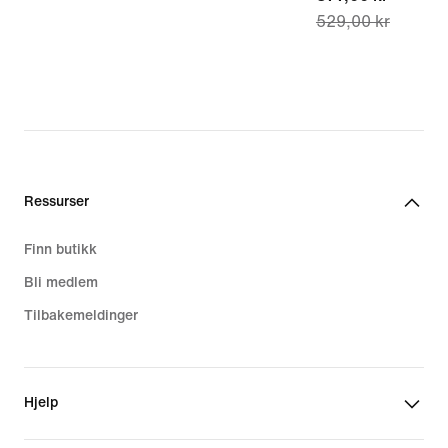
529,00 kr
price
377,00 kr,
original
price
529,00 kr
Ressurser
Finn butikk
Bli medlem
Tilbakemeldinger
Hjelp