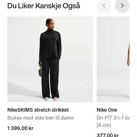
Du Liker Kanskje Også
NikeSKIMS stretch strikket
Nike One
Bukse med vide ben til dame
Dri-FIT 2-i-1 dam
(8 cm)
1 399,00 kr
1 399,00 kr
current
377,00 kr