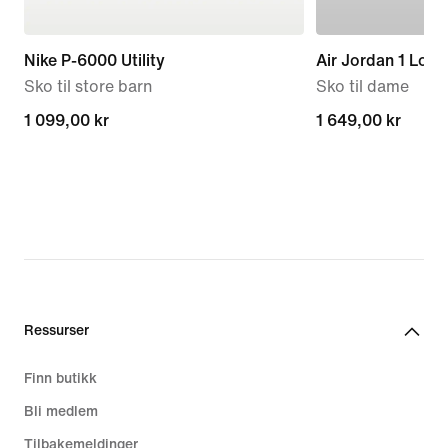
Nike P-6000 Utility
Air Jordan 1 Low
Sko til store barn
Sko til dame
1 099,00 kr
1 099,00 kr
1 649,00 kr
1 649,00 kr
Ressurser
Finn butikk
Bli medlem
Tilbakemeldinger