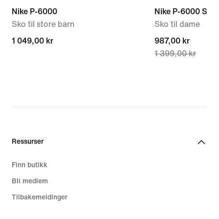
Nike P-6000
Nike P-6000 SE
Sko til store barn
Sko til dame
1 049,00 kr
1 049,00 kr
current
987,00 kr
1 399,00 kr
price
987,00 kr,
original
price
1 399,00 kr
Ressurser
Finn butikk
Bli medlem
Tilbakemeldinger