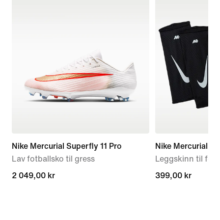
Nike Mercurial Superfly 11 Pro
Nike Mercurial Lit
Lav fotballsko til gress
Leggskinn til fotb
2 049,00 kr
2 049,00 kr
399,00 kr
399,00 kr