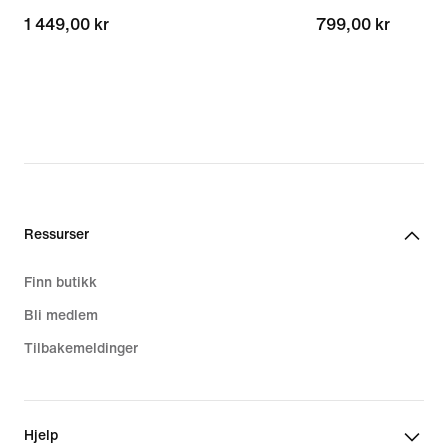
1 449,00 kr
1 449,00 kr
799,00 kr
799,00 kr
Ressurser
Finn butikk
Bli medlem
Tilbakemeldinger
Hjelp