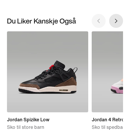
Du Liker Kanskje Også
Jordan Spizike Low
Jordan 4 Retro 
Sko til store barn
Sko til spedbarn