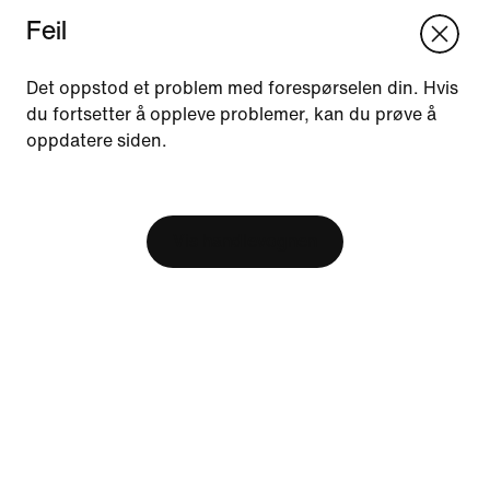
Feil
We think you are in United States.
Update your location?
Det oppstod et problem med forespørselen din. Hvis
du fortsetter å oppleve problemer, kan du prøve å
oppdatere siden.
Norge
United States
Ressurser
[ Code: D1B61E47 ]
Finn butikk
Bli medlem
Vis handlevognen
Tilbakemeldinger
Hjelp
Selskap