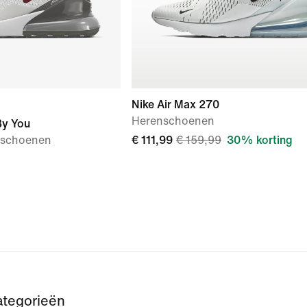
Nike Air Max 270
Herenschoenen
By You
nschoenen
€ 111,99
€ 159,99
30% korting
ategorieën