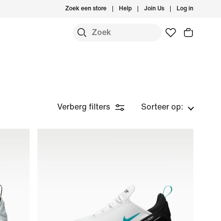
Zoek een store
Help
Join Us
Log in
Verberg filters
Sorteer op: