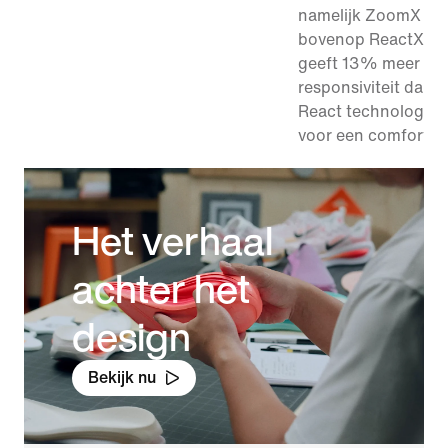
namelijk ZoomX fo
bovenop ReactX foa
geeft 13% meer
responsiviteit dan 
React technologie 
voor een comfortab
Het verhaal
achter het
design
Bekijk nu