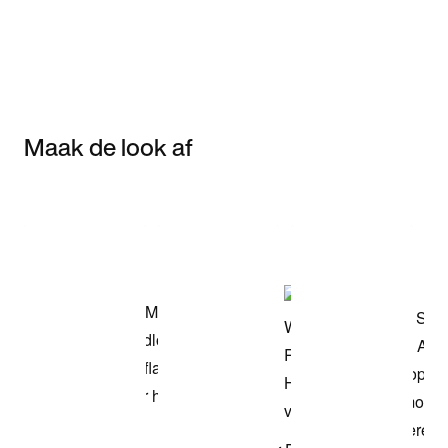
Maak de look af
Item 3 of 3