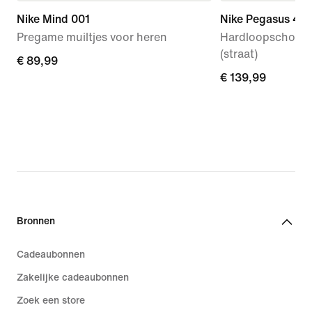
Nike Mind 001
Nike Pegasus 42
Pregame muiltjes voor heren
Hardloopschoen
(straat)
€ 89,99
€ 89,99
€ 139,99
€ 139,99
Bronnen
Cadeaubonnen
Zakelijke cadeaubonnen
Zoek een store