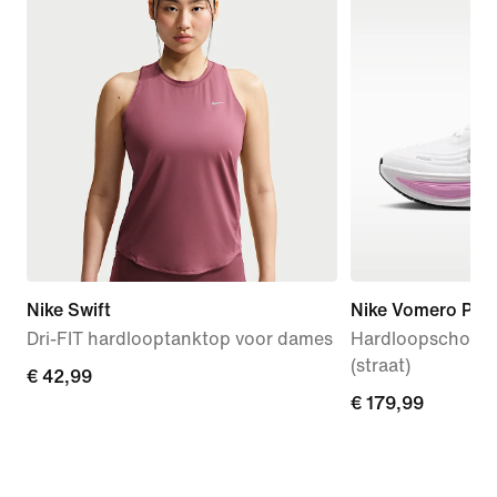
Nike Swift
Nike Vomero Plus
Dri-FIT hardlooptanktop voor dames
Hardloopschoen
(straat)
€ 42,99
€ 42,99
€ 179,99
€ 179,99