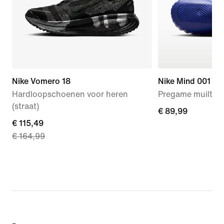
Nike Vomero 18
Nike Mind 001
Hardloopschoenen voor heren
Pregame muiltjes
(straat)
€ 89,99
€ 89,99
current
€ 115,49
€ 164,99
price
€ 115,49,
original
price
€ 164,99