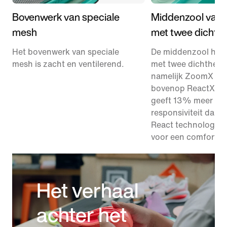
Bovenwerk van speciale
Middenzool van 
mesh
met twee dichth
Het bovenwerk van speciale
De middenzool hee
mesh is zacht en ventilerend.
met twee dichthede
namelijk ZoomX fo
bovenop ReactX foa
geeft 13% meer
responsiviteit dan 
React technologie 
voor een comfortab
Het verhaal
achter het