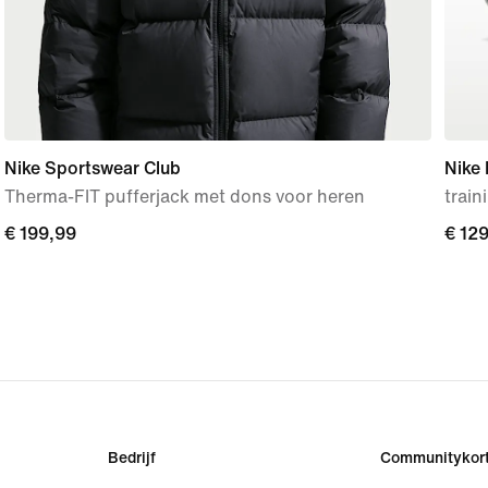
Nike Sportswear Club
Nike
Therma-FIT pufferjack met dons voor heren
trai
€ 199,99
€ 199,99
€ 12
€ 12
Bedrijf
Communitykort