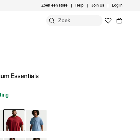
Zoek een store
Help
Join Us
Log in
ium Essentials
ting