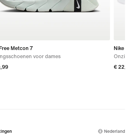
 Free Metcon 7
Nike Every
ningsschoenen voor dames
Onzichtbar
9,99
9,99
€ 22,99
€ 22,99
ingen
Nederland