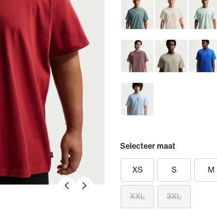
Selecteer maat
XS
S
M
XXL
3XL