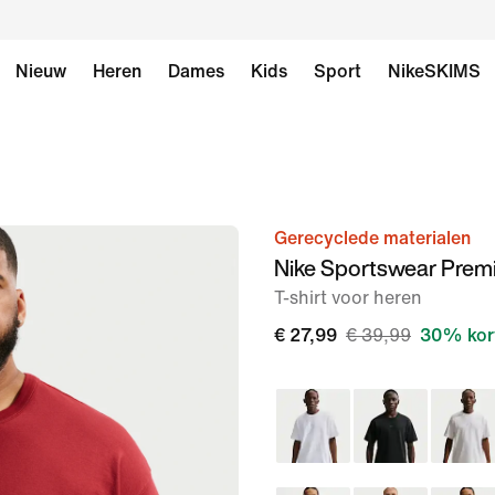
Nieuw
Heren
Dames
Kids
Sport
NikeSKIMS
Gerecyclede materialen
afbeelding
Nike Sportswear Prem
1
T-shirt voor heren
van
5
€ 27,99
€ 39,99
30% kor