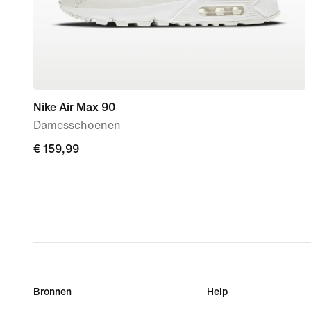
Nike Air Max 90
Damesschoenen
€ 159,99
€ 159,99
Bronnen
Help