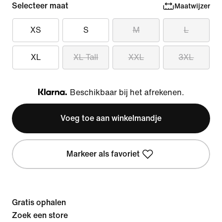
Selecteer maat
Maatwijzer
XS
S
M
L
XL
XL Tall
XXL
3XL
Beschikbaar bij het afrekenen.
Klarna
Voeg toe aan winkelmandje
Markeer als favoriet
Gratis ophalen
Zoek een store