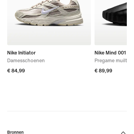
Nike Initiator
Nike Mind 001
Damesschoenen
Pregame muiltjes
€ 84,99
€ 84,99
€ 89,99
€ 89,99
Bronnen