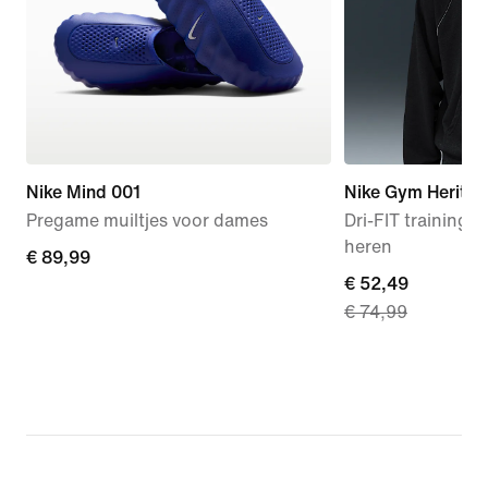
Nike Mind 001
Nike Gym Heritag
Pregame muiltjes voor dames
Dri-FIT trainings
heren
€ 89,99
€ 89,99
current
€ 52,49
€ 74,99
price
€ 52,49,
original
price
€ 74,99