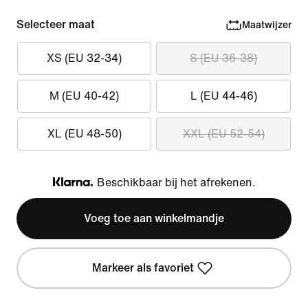
Selecteer maat
Maatwijzer
XS (EU 32-34)
S (EU 36-38)
M (EU 40-42)
L (EU 44-46)
XL (EU 48-50)
XXL (EU 52-54)
Beschikbaar bij het afrekenen.
Klarna
Voeg toe aan winkelmandje
Markeer als favoriet