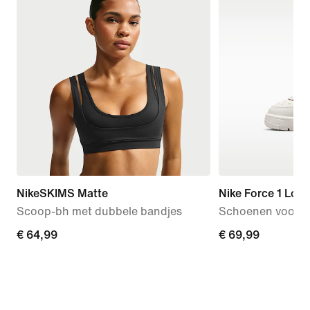
NikeSKIMS Matte
Nike Force 1 Low
Scoop-bh met dubbele bandjes
Schoenen voor b
€ 64,99
€ 64,99
€ 69,99
€ 69,99