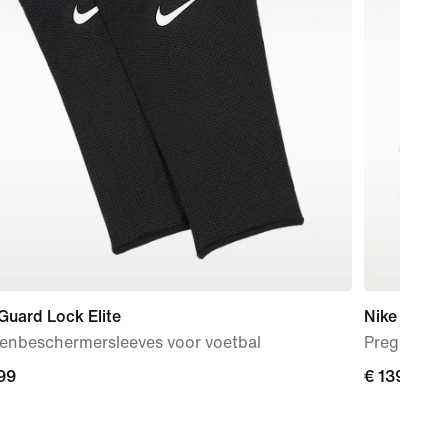
Guard Lock Elite
Nike Mind 
enbeschermersleeves voor voetbal
Pregame h
99
99
€ 139,99
€ 139,99