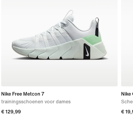
Nike Free Metcon 7
Nike 
trainingsschoenen voor dames
Sche
€ 129,99
€ 129,99
€ 19,
€ 19,