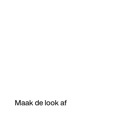
Maak de look af
Item 3 of 3
Shop het model