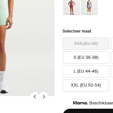
Selecteer maat
XXS (EU 30)
S (EU 36-38)
L (EU 44-46)
XXL (EU 52-54)
Beschikbaar 
Klarna