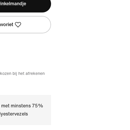
winkelmandje
avoriet
kozen bij het afrekenen
kt met minstens 75%
yestervezels