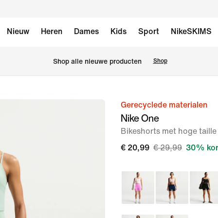
Nieuw
Heren
Dames
Kids
Sport
NikeSKIMS
 Shop alle nieuwe producten
Shop
Gerecyclede materialen
afbeelding
Nike One
1
Bikeshorts met hoge taill
van
7
€ 20,99
€ 29,99
30% kor