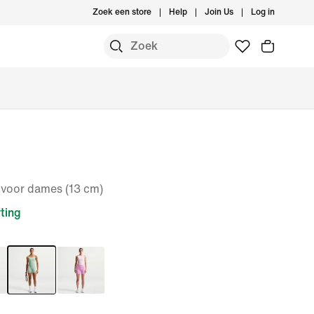
Zoek een store
Help
Join Us
Log in
e voor dames (13 cm)
ting