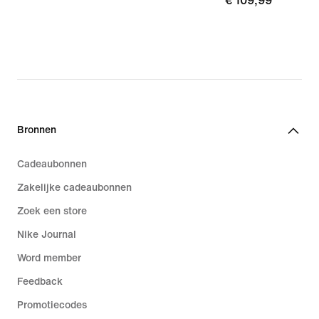
€ 109,99
€ 109,99
Bronnen
Cadeaubonnen
Zakelijke cadeaubonnen
Zoek een store
Nike Journal
Word member
Feedback
Promotiecodes