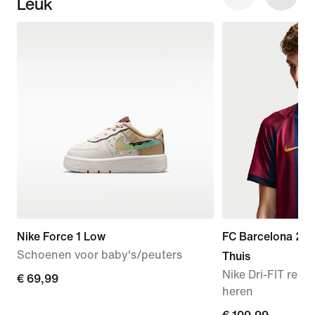
Leuk
Nike Force 1 Low
FC Barcelona 20
Schoenen voor baby's/peuters
Thuis
Nike Dri-FIT repli
€ 69,99
€ 69,99
heren