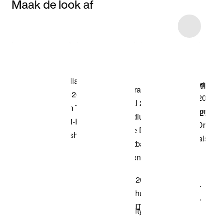
Maak de look af
Item 3 of 5