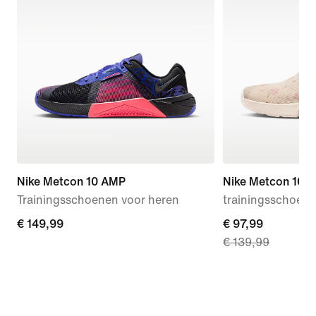
Nike Metcon 10 AMP
Nike Metcon 10 S
Trainingsschoenen voor heren
trainingsschoen
€ 149,99
€ 149,99
current
€ 97,99
€ 139,99
price
€ 97,99,
original
price