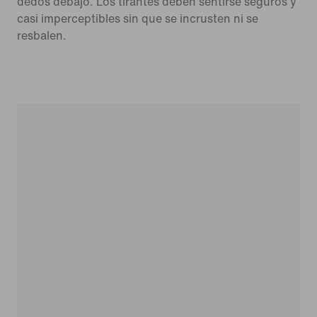
dedos debajo. Los tirantes deben sentirse seguros y
casi imperceptibles sin que se incrusten ni se
resbalen.