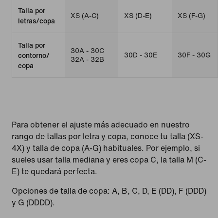
Talla por
XS (A-C)
XS (D-E)
XS (F-G)
letras/copa
Talla por
30A - 30C
30D - 30E
30F - 30G
contorno​/​
32A - 32B
copa
Para obtener el ajuste más adecuado en nuestro
rango de tallas por letra y copa, conoce tu talla (XS-
4X) y talla de copa (A-G) habituales. Por ejemplo, si
sueles usar talla mediana y eres copa C, la talla M (C-
E) te quedará perfecta.
Opciones de talla de copa: A, B, C, D, E (DD), F (DDD)
y G (DDDD).