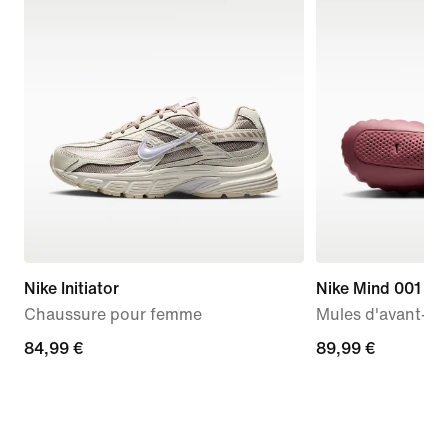
Nike Initiator
Nike Mind 001
Chaussure pour femme
Mules d'avant-m
84,99 €
84,99 €
89,99 €
89,99 €