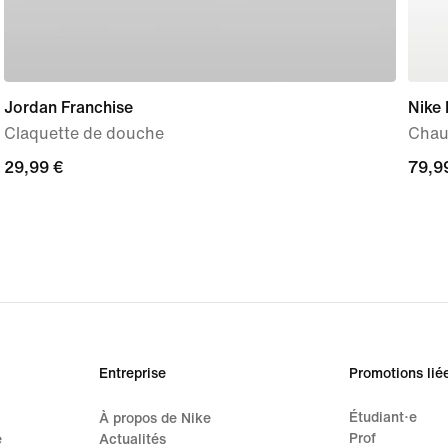
Jordan Franchise
Nike 
Claquette de douche
Chau
29,99 €
29,99 €
79,9
79,9
Entreprise
Promotions lié
Étudiant·e
À propos de Nike
Prof
e
Actualités