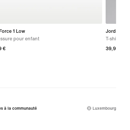
Force 1 Low
Jordan Bro
ssure pour enfant
T-shirt po
9 €
9 €
39,99 €
39,99 €
es à la communauté
Luxembourg