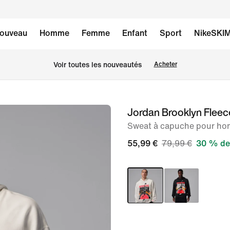
ouveau
Homme
Femme
Enfant
Sport
NikeSKI
Voir toutes les nouveautés
Acheter
Jordan Brooklyn Fleec
image 1
sur
Sweat à capuche pour h
8
55,99 €
79,99 €
30 % de