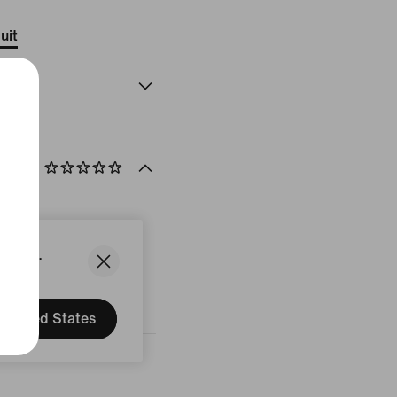
uit
States.
United States