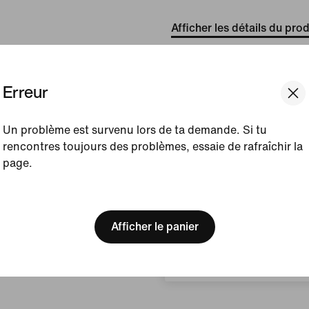
Afficher les détails du prod
Taille et coupe
Erreur
Avis (erreur)
Un problème est survenu lors de ta demande. Si tu
rencontres toujours des problèmes, essaie de rafraîchir la
page.
Aucun avis
[ Code: D1B61E47 ]
We think you are in United 
Rédiger un avis
Update your location?
Afficher le panier
Luxembourg