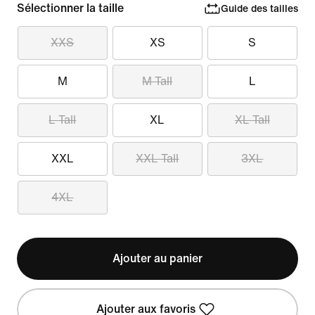
Sélectionner la taille
Guide des tailles
XXS
XS
S
M
M Tall
L
L Tall
XL
XL Tall
XXL
XXL Tall
3XL
4XL
Ajouter au panier
Ajouter aux favoris