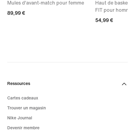
Mules d'avant-match pour femme
Haut de basket s
FIT pour homme
89,99 €
89,99 €
54,99 €
54,99 €
Ressources
Cartes cadeaux
Trouver un magasin
Nike Journal
Devenir membre