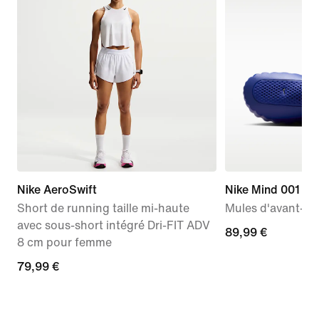
Nike AeroSwift
Nike Mind 001
Short de running taille mi-haute
Mules d'avant-m
avec sous-short intégré Dri-FIT ADV
89,99 €
89,99 €
8 cm pour femme
79,99 €
79,99 €