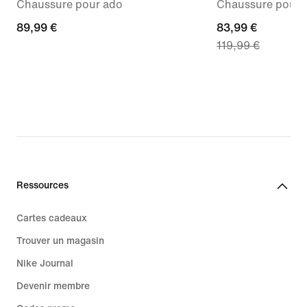
Chaussure pour ado
Chaussure pour
89,99 €
89,99 €
current
83,99 €
119,99 €
price
83,99 €,
original
price
119,99 €
Ressources
Cartes cadeaux
Trouver un magasin
Nike Journal
Devenir membre