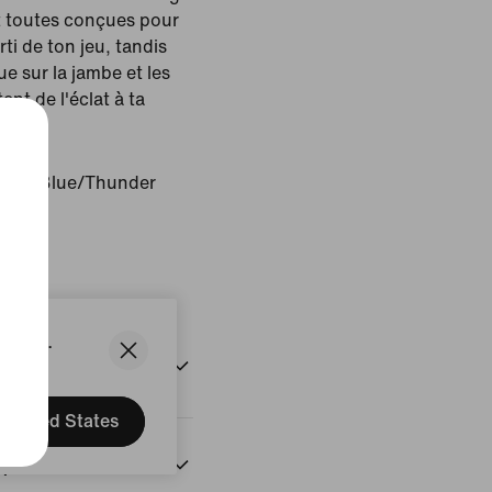
t toutes conçues pour
arti de ton jeu, tandis
e sur la jambe et les
ent de l'éclat à ta
fused Blue/Thunder
uit
States.
United States
n