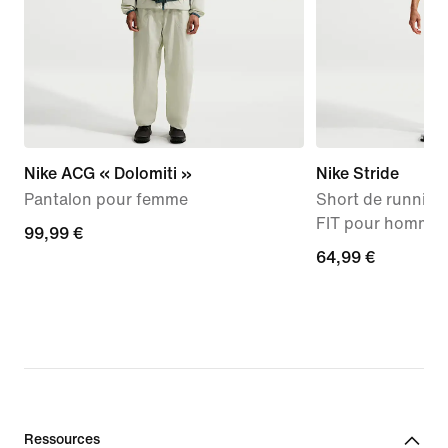
Nike ACG « Dolomiti »
Nike Stride
Pantalon pour femme
Short de running 
FIT pour homme
99,99 €
99,99 €
64,99 €
64,99 €
Ressources