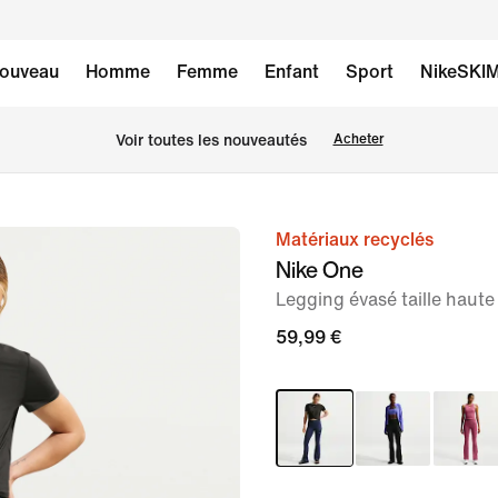
ouveau
Homme
Femme
Enfant
Sport
NikeSKI
Voir toutes les nouveautés
Acheter
Matériaux recyclés
image 1
Nike One
sur
Legging évasé taille haut
6
59,99 €