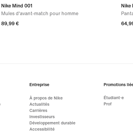
Nike Mind 001
Nike
Mules d'avant-match pour homme
Pant
89,99 €
89,99 €
64,9
64,9
Entreprise
Promotions lié
Étudiant·e
À propos de Nike
Prof
e
Actualités
Carrières
Investisseurs
Développement durable
Accessibilité