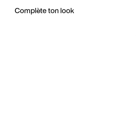
Complète ton look
Item 3 of 4
Voir les articles