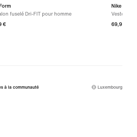
 Form
Nike Form
alon fuselé Dri-FIT pour homme
Veste à ca
9 €
9 €
69,99 €
69,99 €
es à la communauté
Luxembourg