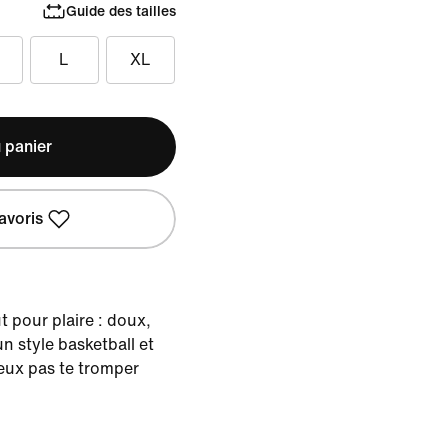
Guide des tailles
L
XL
 panier
avoris
 pour plaire : doux,
n style basketball et
eux pas te tromper