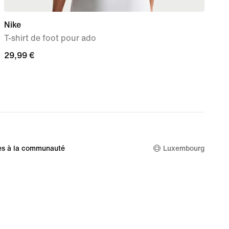
Nike
Nike
T-shirt de foot pour ado
Sac 
29,99 €
29,99 €
34,9
34,9
es à la communauté
Luxembourg