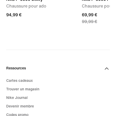
Chaussure pour ado
Chaussure pour 
94,99 €
94,99 €
current
69,99 €
99,99 €
price
69,99 €,
original
price
99,99 €
Ressources
Cartes cadeaux
Trouver un magasin
Nike Journal
Devenir membre
Codes promo