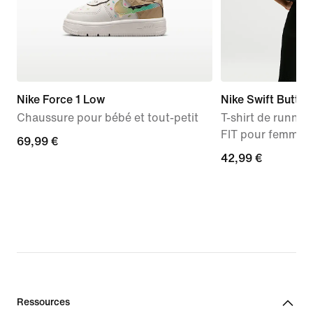
Nike Force 1 Low
Nike Swift Butter
Chaussure pour bébé et tout-petit
T-shirt de runnin
FIT pour femme
69,99 €
69,99 €
42,99 €
42,99 €
Ressources