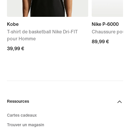
Kobe
Nike P-6000
T-shirt de basketball Nike Dri-FIT
Chaussure pour 
pour Homme
89,99 €
89,99 €
39,99 €
39,99 €
Ressources
Cartes cadeaux
Trouver un magasin