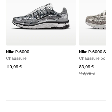
Nike P-6000
Nike P-6000 SE
Chaussure
Chaussure pour
119,99 €
119,99 €
current
83,99 €
119,99 €
price
83,99 €,
original
price
119,99 €