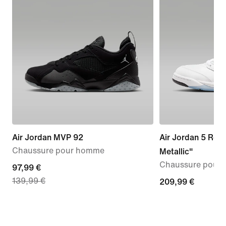
Air Jordan MVP 92
Air Jordan 5 Ret
Chaussure pour homme
Metallic"
Chaussure pour
current
97,99 €
139,99 €
price
209,99 €
209,99 €
97,99 €,
original
price