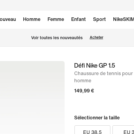
ouveau
Homme
Femme
Enfant
Sport
NikeSKI
Voir toutes les nouveautés
Acheter
Défi Nike GP 1.5
image 1
sur
Chaussure de tennis pour 
homme
8
149,99 €
Sélectionner la taille
EU 38.5
EU 