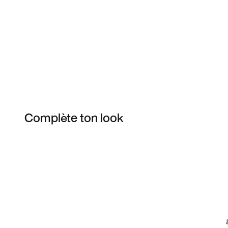
Complète ton look
Item 3 of 3