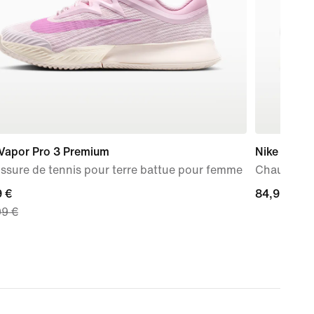
 Vapor Pro 3 Premium
Nike Initiat
ssure de tennis pour terre battue pour femme
Chaussure
nt
9 €
84,99 €
84,99 €
99 €
 €,
nal
99 €