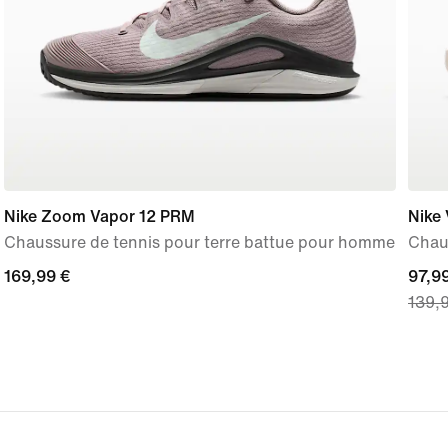
Nike Zoom Vapor 12 PRM
Nike
Chaussure de tennis pour terre battue pour homme
Chau
169,99 €
169,99 €
curre
97,9
139,
price
97,99
origi
price
139,