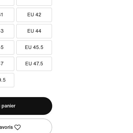
41
EU 42
43
EU 44
45
EU 45.5
47
EU 47.5
9.5
 panier
avoris