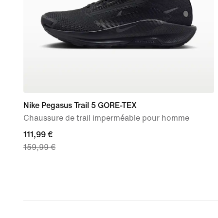
Nike Pegasus Trail 5 GORE-TEX
Chaussure de trail imperméable pour homme
current
111,99 €
159,99 €
price
111,99 €,
original
price
159,99 €