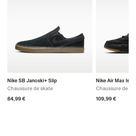
Nike SB Janoski+ Slip
Nike Air Max Isho
Chaussure de skate
Chaussure de sk
84,99 €
84,99 €
109,99 €
109,99 €