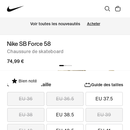
Voir toutes les nouveautés
Acheter
Nike SB Force 58
Chaussure de skateboard
74,99 €
Bien noté
Sélectionner la taille
Guide des tailles
EU 36
EU 36.5
EU 37.5
EU 38
EU 38.5
EU 39