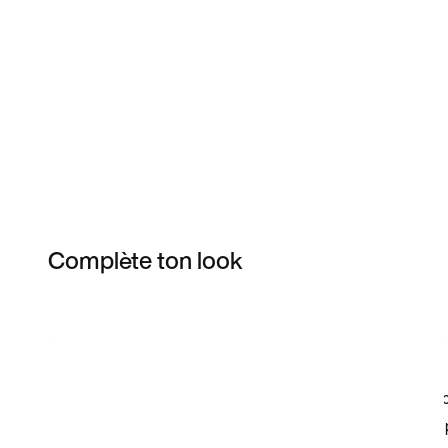
Complète ton look
Item 3 of 39