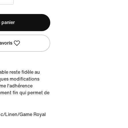
 panier
avoris
ble reste fidèle au
ques modifications
mme l'adhérence
ement fin qui permet de
nc/Linen/Game Royal