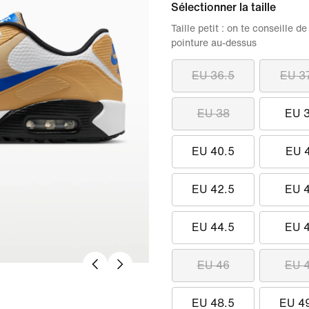
Sélectionner la taille
Taille petit : on te conseille
pointure au-dessus
EU 36.5
EU 3
EU 38
EU 
EU 40.5
EU 
EU 42.5
EU 
EU 44.5
EU 
EU 46
EU 
EU 48.5
EU 4