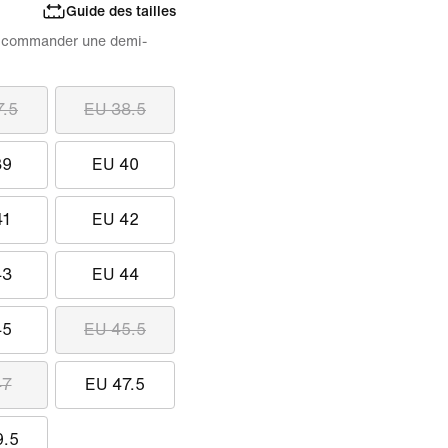
Guide des tailles
 de commander une demi-
7.5
EU 38.5
39
EU 40
41
EU 42
43
EU 44
45
EU 45.5
47
EU 47.5
9.5