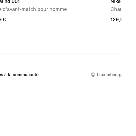
 Mind 001
Nike Free 
s d'avant-match pour homme
Chaussure 
9 €
9 €
129,99 €
129,99 €
es à la communauté
Luxembourg