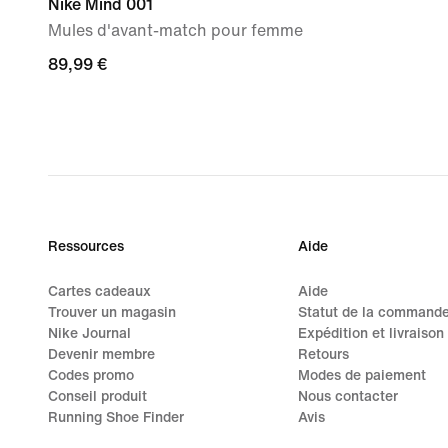
Nike Mind 001
Mules d'avant-match pour femme
89,99 €
89,99 €
Ressources
Aide
Cartes cadeaux
Aide
Trouver un magasin
Statut de la command
Nike Journal
Expédition et livraison
Devenir membre
Retours
Codes promo
Modes de paiement
Conseil produit
Nous contacter
Running Shoe Finder
Avis