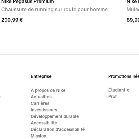
Nike Pegasus Premium
Nike
Chaussure de running sur route pour homme
Mule
209,99 €
209,99 €
89,9
89,9
Entreprise
Promotions lié
Étudiant·e
À propos de Nike
Prof
e
Actualités
Carrières
Investisseurs
Développement durable
Accessibilité
Déclaration d'accessibilité
Mission