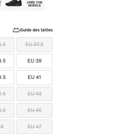
Guide des tailles
6.5
EU 37.5
8.5
EU 39
0.5
EU 41
2.5
EU 43
4.5
EU 45
46
EU 47