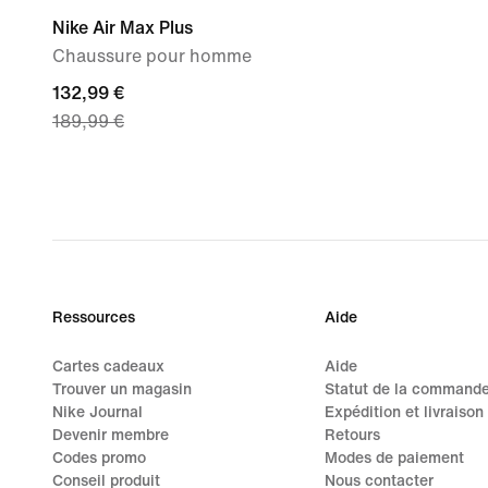
Nike Air Max Plus
Chaussure pour homme
current
132,99 €
189,99 €
price
132,99 €,
original
price
189,99 €
Ressources
Aide
Cartes cadeaux
Aide
Trouver un magasin
Statut de la command
Nike Journal
Expédition et livraison
Devenir membre
Retours
Codes promo
Modes de paiement
Conseil produit
Nous contacter