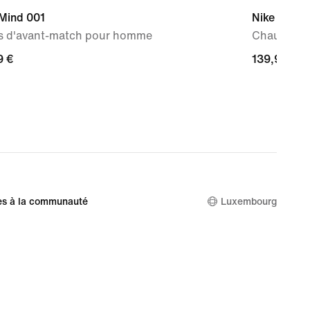
 Mind 001
Nike Air M
s d'avant-match pour homme
Chaussure
9 €
9 €
139,99 €
139,99 €
es à la communauté
Luxembourg