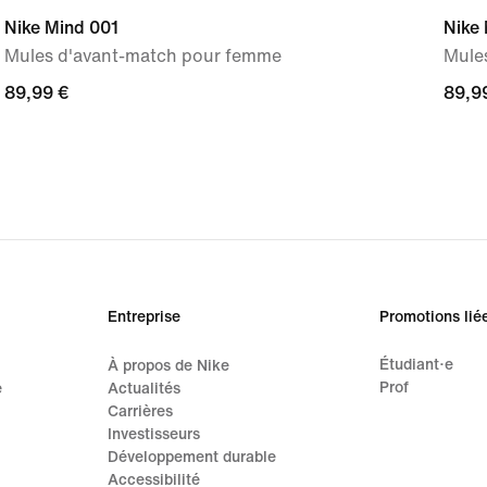
Nike Mind 001
Nike
Mules d'avant-match pour femme
Mule
89,99 €
89,99 €
89,9
89,9
Entreprise
Promotions lié
Étudiant·e
À propos de Nike
Prof
e
Actualités
Carrières
Investisseurs
Développement durable
Accessibilité