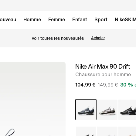
ouveau
Homme
Femme
Enfant
Sport
NikeSKI
Voir toutes les nouveautés
Acheter
Nike Air Max 90 Drift
image 1
sur
Chaussure pour homme
8
104,99 €
149,99 €
30 % d