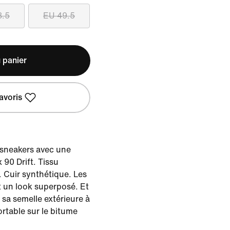
8.5
EU 49.5
 panier
avoris
 sneakers avec une
x 90 Drift. Tissu
 Cuir synthétique. Les
t un look superposé. Et
 sa semelle extérieure à
ortable sur le bitume