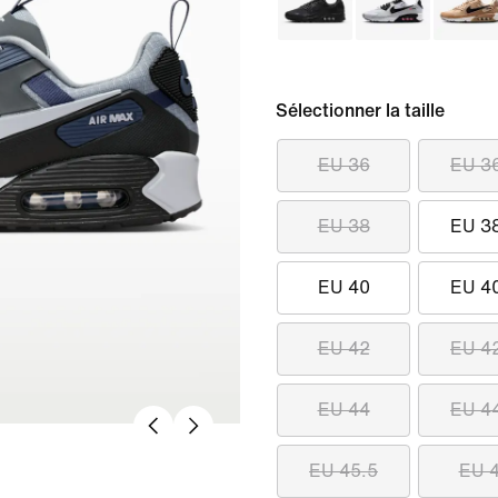
Sélectionner la taille
EU 36
EU 3
EU 38
EU 3
EU 40
EU 4
EU 42
EU 4
EU 44
EU 4
EU 45.5
EU 