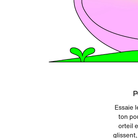
P
Essaie l
ton pou
orteil 
glissent