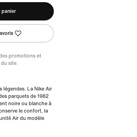
 panier
avoris
 des promotions et
du site.
es légendes. La Nike Air
e des parquets de 1982
ent noire ou blanche à
onserve le confort, la
'unité Air du modèle