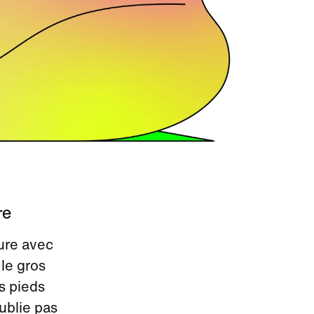
re
sure avec
 le gros
es pieds
ublie pas