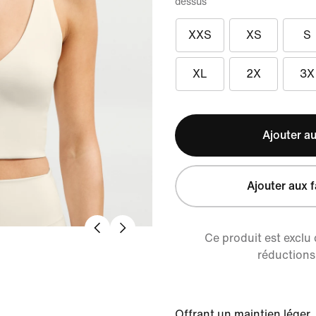
dessus
XXS
XS
S
XL
2X
3X
Ajouter au
Ajouter aux f
Ce produit est exclu
réductions 
Offrant un maintien léger,