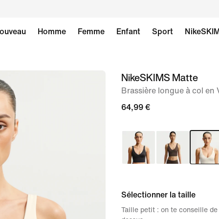
ouveau
Homme
Femme
Enfant
Sport
NikeSKI
NikeSKIMS Matte
image 1
sur
Brassière longue à col en
8
64,99 €
Sélectionner la taille
Taille petit : on te conseille 