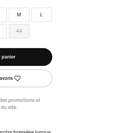
M
L
4X
 panier
avoris
 des promotions et
du site.
 notre brassière longue