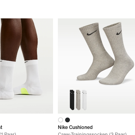
t
Nike Cushioned
1 Paar)
Crew-Trainingssocken (3 Paar)