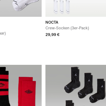
NOCTA
Crew-Socken (3er-Pack)
ar)
29,99 €