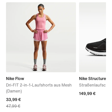
Nike Flow
Nike Structure 26
Dri-FIT 2-in-1-Laufshorts aus Mesh
Straßenlaufschuh
(Damen)
149,99 €
149,99 €
current
33,99 €
47,99 €
price